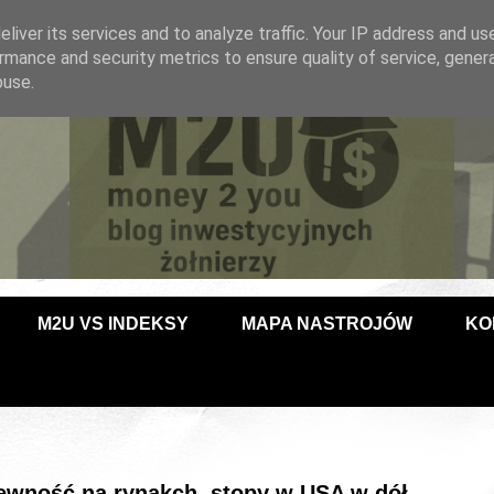
liver its services and to analyze traffic. Your IP address and us
rmance and security metrics to ensure quality of service, gene
buse.
M2U VS INDEKSY
MAPA NASTROJÓW
KO
epewność na rynakch, stopy w USA w dół.