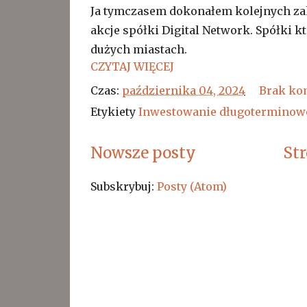
Ja tymczasem dokonałem kolejnych za
akcje spółki Digital Network. Spółki 
dużych miastach.
CZYTAJ WIĘCEJ
Czas:
października 04, 2024
Brak ko
Etykiety
Inwestowanie długoterminow
Nowsze posty
St
Subskrybuj:
Posty (Atom)