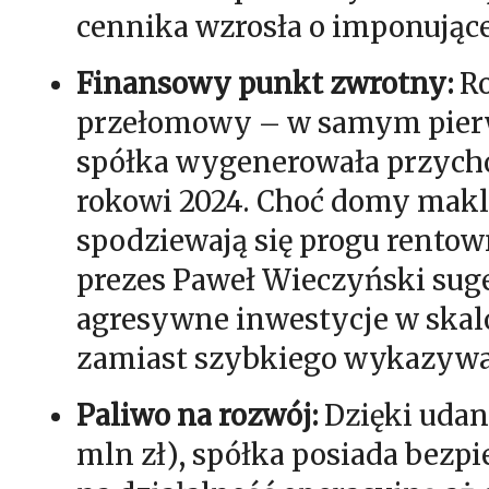
cennika wzrosła o imponując
Finansowy punkt zwrotny:
Ro
przełomowy – w samym pier
spółka wygenerowała przych
rokowi 2024. Choć domy makl
spodziewają się progu rentow
prezes Paweł Wieczyński suge
agresywne inwestycje w skal
zamiast szybkiego wykazywa
Paliwo na rozwój:
Dzięki udane
mln zł), spółka posiada bezp