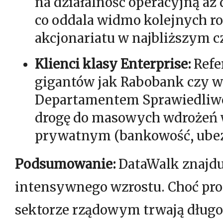
na działalność operacyjną aż 
co oddala widmo kolejnych r
akcjonariatu w najbliższym cz
Klienci klasy Enterprise:
Refe
gigantów jak Rabobank czy w
Departamentem Sprawiedliwo
drogę do masowych wdrożeń 
prywatnym (bankowość, ubez
Podsumowanie:
DataWalk znajduj
intensywnego wzrostu. Choć pr
sektorze rządowym trwają długo (