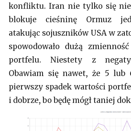
konfliktu. Iran nie tylko się ni
blokuje cieśninę Ormuz jed
atakując sojuszników USA w zato
spowodowało dużą zmiennoś
portfelu. Niestety z nega
Obawiam się nawet, że 5 lub 6
pierwszy spadek wartości portf
i dobrze, bo będę mógł taniej d